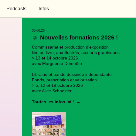
Podcasts
Infos
30.06.26
☺
Nouvelles formations 2026 !
Commissariat et production d'exposition
liée au livre, aux illustrés, aux arts graphiques
> 13 et 14 octobre 2026
avec Marguerite Demoëte
Librairie et bande dessinée indépendante
Fonds, prescription et valorisation
> 5, 12 et 19 octobre 2026
avec Alice Schneider
Toutes les infos ici !
→