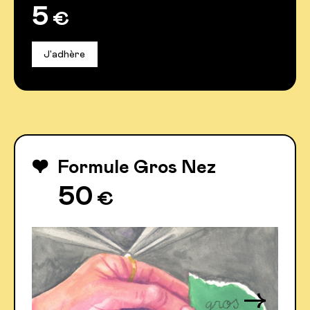
5
€
J'adhère
♥
Formule Gros Nez
50
€
→