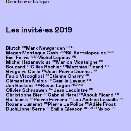
Directeur artistique
Les invité•es 2019
Blutch
Mark Newgarden
FR
USA
Megan Montague Cash
Bill Kartalopoulos
USA
USA
Emil Ferris
Michel Lépinay
USA
FR
Michel Hazanavicius
Marion Montaigne
FR
FR
Bouzard
Gilles Rochier
Matthias Picard
FR
FR
FR
Grégoire Carlé
Jean-Pierre Dionnet
FR
FR
Fabio Viscogliosi
Etienne Charry
FR
FR
Clémentine Mélois
Camille Lavaud
FR
FR
Jan Baetens
Revue Lagon
BEL
FR/ANG
Olivier Schrauwen
Jean Lecointre
Bel
FR
Christophe Bier
Gabriel Harel
Anouk Ricard
FR
FR
FR
Guillaumit
Pierre Ferrero
Lou Andrea Lassalle
FR
FR
FR
Roxane Lumeret
Pierre La Police
Adèle Frost
FR
FR
Duch
Lionel Serre
Emilie Gleason
Nylso
FR
BEL-MEX
FR