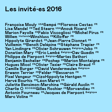
Les invité•es 2016
Françoise Mouly
Sempé
Florence Cestac
USA
FR
FR
Lisa Mandel
Ted Stearn
Anouk Ricard
FR
USA
FR
Marion Fayolle
Fabio Viscogliosi
Michel Pirus
FR
FR
FR
Willem
Winshluss
Killoffer
Hollande
FR
FR
Hippolyte Girardot
Jean-Pierre Dionnet
FR
FR
Vuillemin
Benoît Delépine
Stéphane Trapier
FR
FR
FR
Yan Lindingre
Olivier Schrauwen
Joko
FR
Belgique
FR
Donatien Mary
Eric Lambé
Dav Guedin
FR
Belgique
FR
Philippe de Pierpont
Martes Bathori
Belgique
Benjamin Bachelier
Pochep
Marion Montaigne
FR
FR
FR
Hugues Micol
Olivier Texier
Claire Braud
FR
FR
FR
Camille Burger
David Vandermeulen
FR
Belgique
Erwann Terrier
Felder
Besseron
FR
FR
FR
Pixel Vengeur
Cizo
Hippolyte Hentgen
FR
FR
Hervé Bourhis
Léon Maret
FR
FR
Juliette Bensimon-Marchina
Gérald Auclin
FR
FR
Charlie O
Gilles Rochier
Morvandiau
ECOSSE
FR
FR
Antonin Fourneau
Jacques de Pierpont
FR
Belgique
Marc Voline
FR