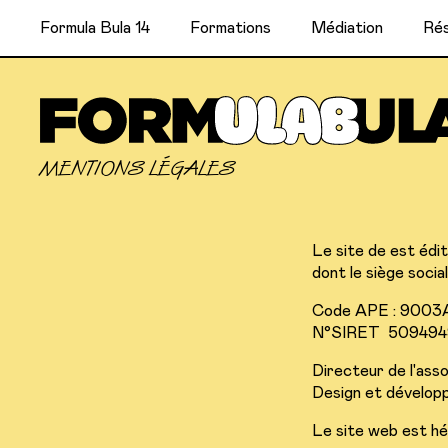
Formula Bula 14
Formations
Médiation
Rés
MENTIONS LÉGALES
Le site de est édité
dont le siège socia
Code APE : 9003
N°SIRET 50949
Directeur de l'ass
Design et dévelop
Le site web est hé