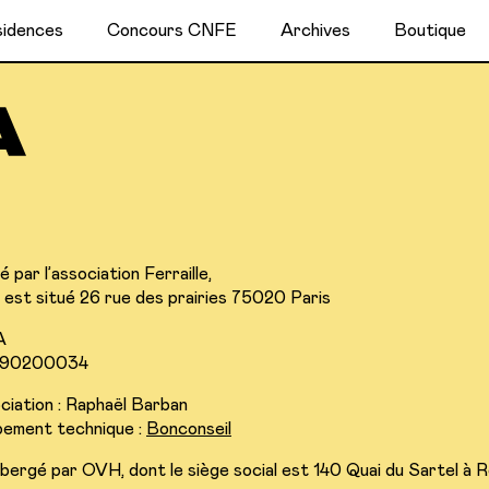
idences
Concours CNFE
Archives
Boutique
 par l’association Ferraille,
l est situé 26 rue des prairies 75020 Paris
A
490200034
ociation : Raphaël Barban
pement technique :
Bonconseil
bergé par OVH, dont le siège social est 140 Quai du Sartel à R