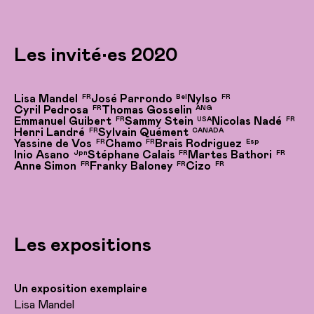
Les invité•es 2020
Lisa Mandel
José Parrondo
Nylso
FR
Bel
FR
Cyril Pedrosa
Thomas Gosselin
FR
ANG
Emmanuel Guibert
Sammy Stein
Nicolas Nadé
FR
USA
FR
Henri Landré
Sylvain Quément
FR
CANADA
Yassine de Vos
Chamo
Brais Rodriguez
FR
FR
Esp
Inio Asano
Stéphane Calais
Martes Bathori
Jpn
FR
FR
Anne Simon
Franky Baloney
Cizo
FR
FR
FR
Les expositions
Un exposition exemplaire
Lisa Mandel