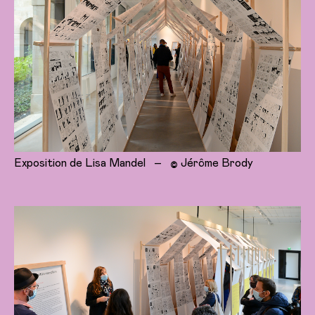
Exposition de Lisa Mandel
–
Jérôme Brody
©