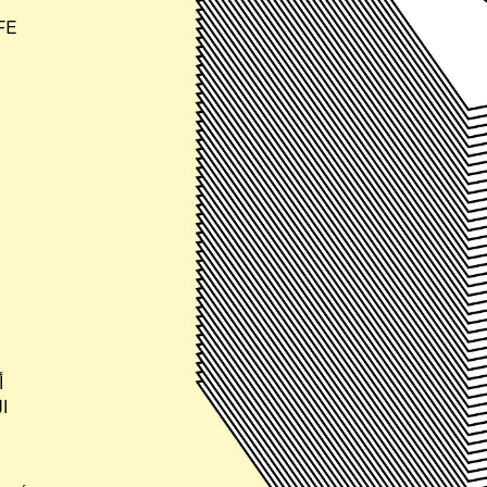
رافائيل باربانالمدير
أ
ال