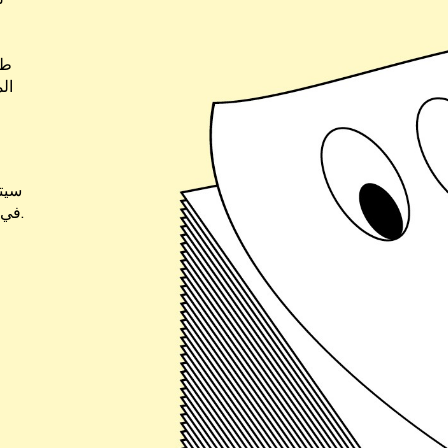
طو
ال
سيتم
FORMULA BULA 14 في باريس، في 27 و26 و25 سبتمبر 2026.