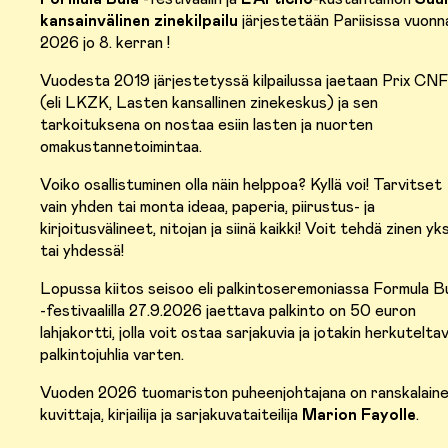
kansainvälinen zinekilpailu
järjestetään Pariisissa vuonn
2026 jo 8. kerran !
Vuodesta 2019 järjestetyssä kilpailussa jaetaan Prix CN
(eli LKZK, Lasten kansallinen zinekeskus) ja sen
tarkoituksena on nostaa esiin lasten ja nuorten
omakustannetoimintaa.
Voiko osallistuminen olla näin helppoa? Kyllä voi! Tarvitset
vain yhden tai monta ideaa, paperia, piirustus- ja
kirjoitusvälineet, nitojan ja siinä kaikki! Voit tehdä zinen yk
tai yhdessä!
Lopussa kiitos seisoo eli palkintoseremoniassa Formula B
-festivaalilla 27.9.2026 jaettava palkinto on 50 euron
lahjakortti, jolla voit ostaa sarjakuvia ja jotakin herkutelta
palkintojuhlia varten.
Vuoden 2026 tuomariston puheenjohtajana on ranskalain
kuvittaja, kirjailija ja sarjakuvataiteilija
Marion Fayolle
.