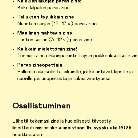
Kaikkien aikojen paras zine!
Koko kilpailun paras zine
Telluksen tyylikkäin zine
Nuorten sarjan (13–17 v.) paras zine
Maailman mahtavin zine
Lasten sarjan (3–12 v.) paras zine
Kaikkein mielettömin zine!
Tuomariston erikoispalkinto täysin poikkeukselliselle zin
Paras zineopettaja
Palkinto aikuiselle tai aikuisille, jotka antavat lapsille ja
nuorille perusopetusta ja tukea zinetyössä
Osallistuminen
Lähetä tekemäsi zine ja huolellisesti täytetty
ilmoittautumislomake
viimeistään 15. syyskuuta 2026
osoitteeseen: