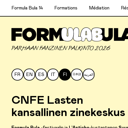
Formula Bula 14
Formations
Médiation
Rés
PARHAAN FANZINEN PALKINTO 2026
FR
EN
ES
IT
FI
日本語
العربية
CNFE Lasten
kansallinen zinekeskus
Formula Bula
-festivaalin ja
L’Articho
-kustantamon
Suur