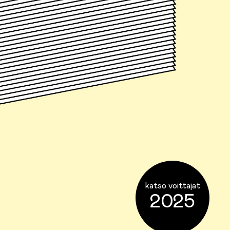
katso voittajat
2025