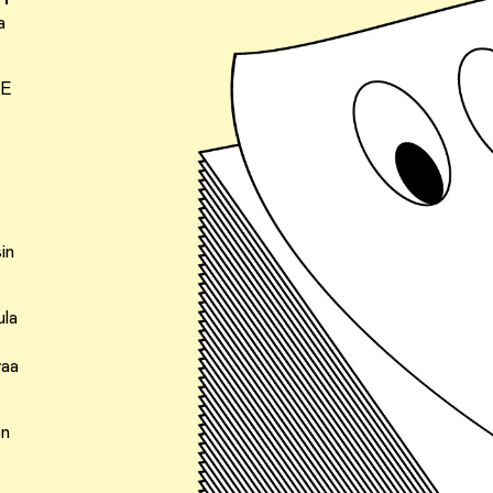
a
FE
sin
ula
vaa
en