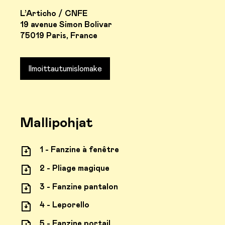
L’Articho / CNFE
19 avenue Simon Bolivar
75019 Paris, France
Ilmoittautumislomake
Mallipohjat
1 - Fanzine à fenêtre
2 - Pliage magique
3 - Fanzine pantalon
4 - Leporello
5 - Fanzine portail